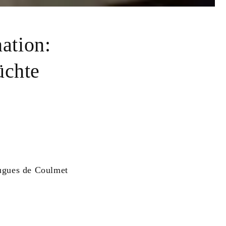
ation:
üchte
ugues de Coulmet