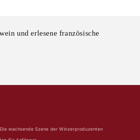
wein und erlesene französische
Die wachsende Szene der Winzerproduzenten
den für Anfänger