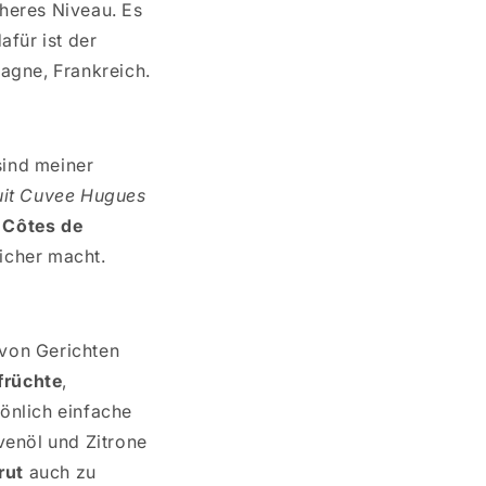
heres Niveau. Es
afür ist der
agne, Frankreich.
sind meiner
uit Cuvee Hugues
r
Côtes de
icher macht.
 von Gerichten
früchte
,
önlich einfache
venöl und Zitrone
rut
auch zu