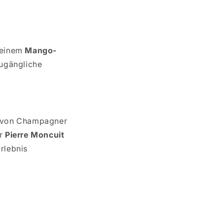
 einem
Mango-
zugängliche
on von Champagner
er
Pierre Moncuit
rlebnis