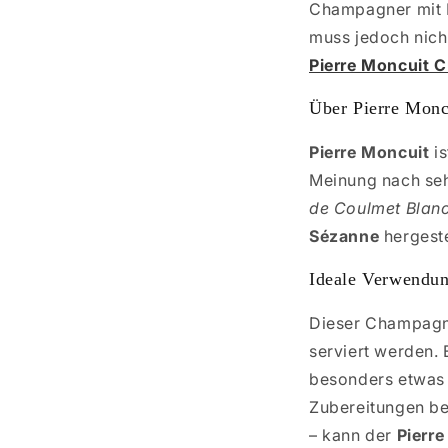
Champagner mit E
muss jedoch nicht
Pierre Moncuit 
Über Pierre Monc
Pierre Moncuit
is
Meinung nach seh
de Coulmet Blanc
Sézanne
hergeste
Ideale Verwendu
Dieser Champagner
serviert werden.
besonders etwas 
Zubereitungen be
– kann der
Pierr