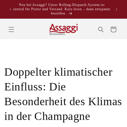
Direkt
Neu bei Assaggi? Unser Rolling-Dispatch-System ist
zum
zentral für Preise und Versand. Kurz lesen – dann entspannt
Inhalt
bestellen.
Warenkorb
Doppelter klimatischer
Einfluss: Die
Besonderheit des Klimas
in der Champagne