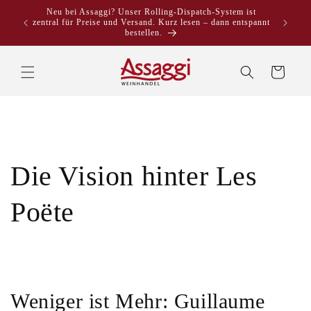
Direkt
Neu bei Assaggi? Unser Rolling-Dispatch-System ist
zum
zentral für Preise und Versand. Kurz lesen – dann entspannt
Inhalt
bestellen.
Warenkorb
Die Vision hinter Les
Poëte
Weniger ist Mehr: Guillaume