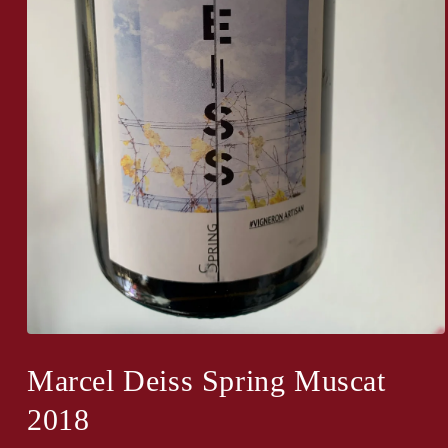
Medien
1
in
Marcel Deiss Spring Muscat
Modal
öffnen
2018