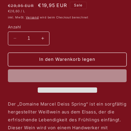
Normaler
Verkaufspreis
€19,95 EUR
Sale
€29,95 EUR
STÜCKPREIS
PRO
€26,60
/
L
Preis
inkl. MwSt.
Versand
wird beim Checkout berechnet
Anzahl
Verringere
Erhöhe
die
die
Menge
Menge
für
für
In den Warenkorb legen
Marcel
Marcel
Deiss
Deiss
Spring
Spring
Muscat
Muscat
2018
2018
Der „Domaine Marcel Deiss Spring“ ist ein sorgfältig
hergestellter Weißwein aus dem Elsass, der die
erfrischende Lebendigkeit des Frühlings einfängt.
Dieser Wein wird von einem Handwerker mit