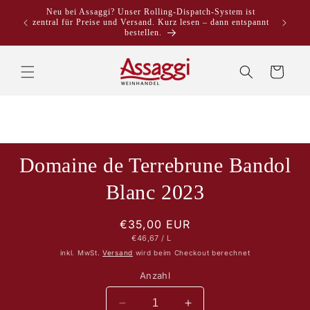
Direkt
Neu bei Assaggi? Unser Rolling-Dispatch-System ist
zum
zentral für Preise und Versand. Kurz lesen – dann entspannt
Inhalt
bestellen.
Warenkorb
Domaine de Terrebrune Bandol
duktinformationen
ingen
Blanc 2023
Normaler
€35,00 EUR
STÜCKPREIS
PRO
€46,67
/
L
Preis
inkl. MwSt.
Versand
wird beim Checkout berechnet
Anzahl
Verringere
Erhöhe