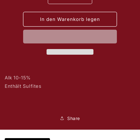
die
die
Menge
Menge
für
für
In den Warenkorb legen
Domaine
Domaine
de
de
Terrebrune
Terrebrune
Bandol
Bandol
Blanc
Blanc
2023
2023
Alk 10-15%
Enthält Sulfites
Share