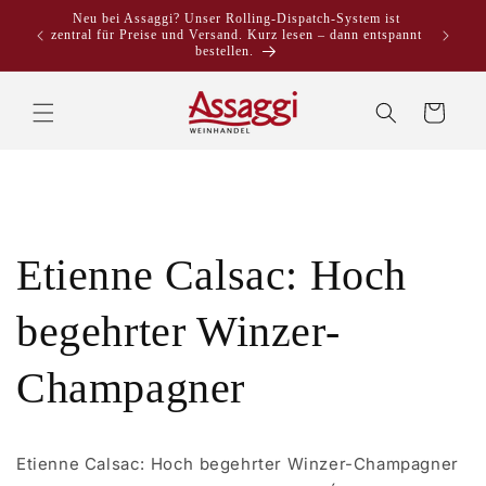
Direkt
Neu bei Assaggi? Unser Rolling-Dispatch-System ist
zum
zentral für Preise und Versand. Kurz lesen – dann entspannt
Inhalt
bestellen.
Warenkorb
Etienne Calsac: Hoch
begehrter Winzer-
Champagner
Etienne Calsac: Hoch begehrter Winzer-Champagner