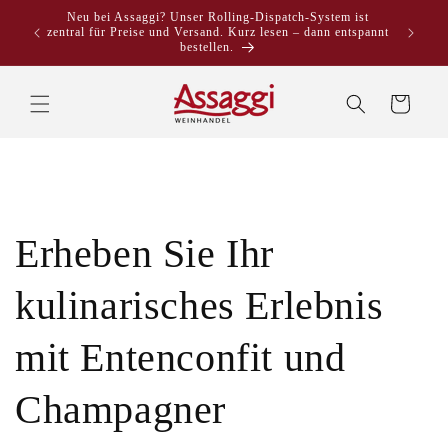
Direkt
Neu bei Assaggi? Unser Rolling-Dispatch-System ist
zum
zentral für Preise und Versand. Kurz lesen – dann entspannt
Inhalt
bestellen.
Warenkorb
Erheben Sie Ihr
kulinarisches Erlebnis
mit Entenconfit und
Champagner