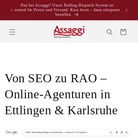
Direkt
Neu bei Assaggi? Unser Rolling-Dispatch-System ist
zum
zentral für Preise und Versand. Kurz lesen – dann entspannt
Inhalt
bestellen.
Warenkorb
Von SEO zu RAO –
Online-Agenturen in
Ettlingen & Karlsruhe