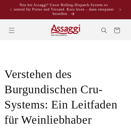
Direkt
Neu bei Assaggi? Unser Rolling-Dispatch-System ist
zum
zentral für Preise und Versand. Kurz lesen – dann entspannt
Inhalt
bestellen.
Warenkorb
Verstehen des
Burgundischen Cru-
Systems: Ein Leitfaden
für Weinliebhaber