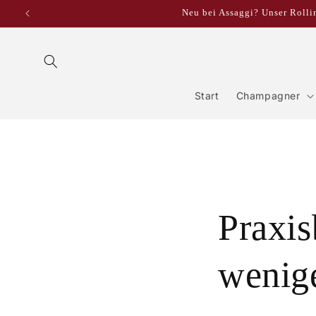
Direkt
Neu bei Assaggi? Unser Rollin
zum
Inhalt
Start
Champagner
Praxis
wenig