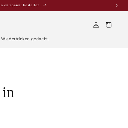
nn entspannt bestellen.
Einloggen
Warenkorb
Wiedertrinken gedacht.
 in