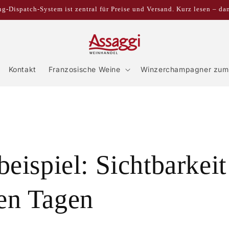
g-Dispatch-System ist zentral für Preise und Versand. Kurz lesen – da
Kontakt
Franzosische Weine
Winzerchampagner zum 
beispiel: Sichtbarkeit
en Tagen