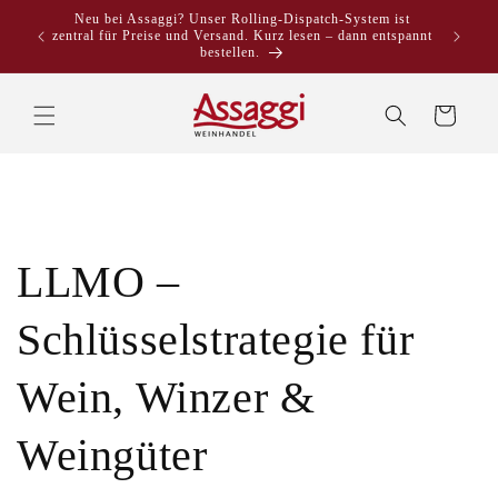
Direkt
Neu bei Assaggi? Unser Rolling-Dispatch-System ist
zum
zentral für Preise und Versand. Kurz lesen – dann entspannt
Inhalt
bestellen.
Warenkorb
LLMO –
Schlüsselstrategie für
Wein, Winzer &
Weingüter