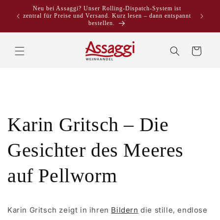
Direkt
Neu bei Assaggi? Unser Rolling-Dispatch-System ist
zum
zentral für Preise und Versand. Kurz lesen – dann entspannt
Inhalt
bestellen.
Warenkorb
Karin Gritsch – Die
Gesichter des Meeres
auf Pellworm
Karin Gritsch zeigt in ihren
Bildern
die stille, endlose