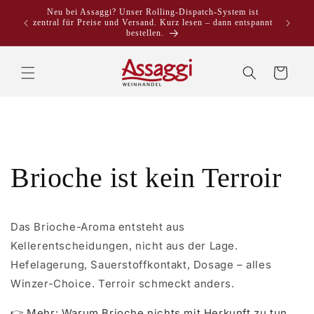
Direkt
Neu bei Assaggi? Unser Rolling-Dispatch-System ist
zum
zentral für Preise und Versand. Kurz lesen – dann entspannt
Inhalt
bestellen.
Warenkorb
Brioche ist kein Terroir
Das Brioche-Aroma entsteht aus
Kellerentscheidungen, nicht aus der Lage.
Hefelagerung, Sauerstoffkontakt, Dosage – alles
Winzer-Choice. Terroir schmeckt anders.
👉 Mehr: Warum Brioche nichts mit Herkunft zu tun