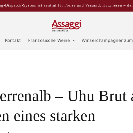
g-Dispatch-System ist zentral für Preise und Versand. Kurz lesen – da
Kontakt
Franzosische Weine
Winzerchampagner zum 
rrenalb – Uhu Brut 
n eines starken