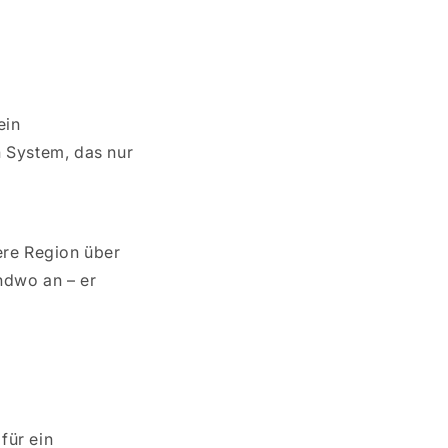
t
ein
n System, das nur
sere Region über
endwo an – er
für ein