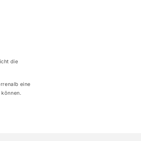
cht die
errenalb eine
 können.