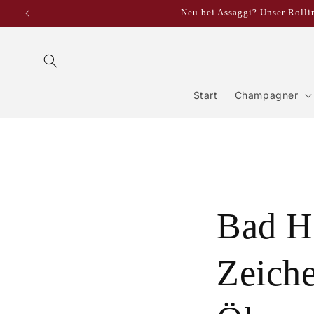
Direkt
Neu bei Assaggi? Unser Rollin
zum
Inhalt
Start
Champagner
Bad He
Zeiche