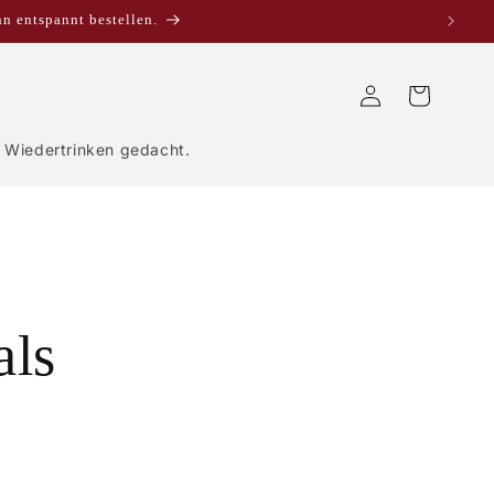
nn entspannt bestellen.
Einloggen
Warenkorb
Wiedertrinken gedacht.
als