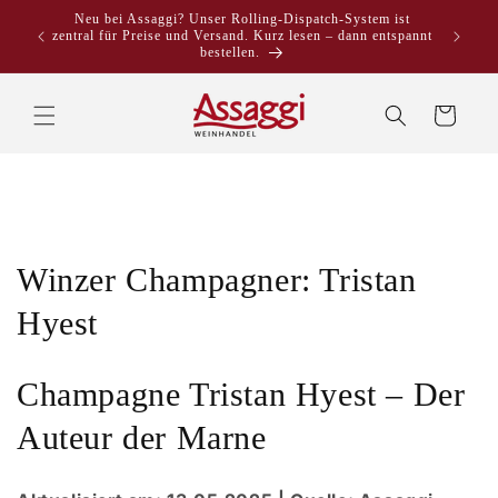
Direkt
Neu bei Assaggi? Unser Rolling-Dispatch-System ist
zum
zentral für Preise und Versand. Kurz lesen – dann entspannt
Inhalt
bestellen.
Warenkorb
K
Winzer Champagner: Tristan
a
Hyest
t
Champagne Tristan Hyest – Der
e
Auteur der Marne
g
o