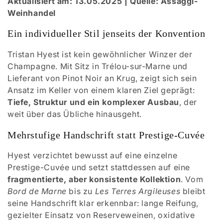
Aktualisiert am: 13.05.2025 | Quelle: Assaggi-
Weinhandel
r
Ein individueller Stil jenseits der Konvention
i
e
Tristan Hyest ist kein gewöhnlicher Winzer der
Champagne. Mit Sitz in Trélou-sur-Marne und
:
Lieferant von Pinot Noir an Krug, zeigt sich sein
Ansatz im Keller von einem klaren Ziel geprägt:
Tiefe, Struktur und ein komplexer Ausbau
, der
weit über das Übliche hinausgeht.
Mehrstufige Handschrift statt Prestige-Cuvée
Hyest verzichtet bewusst auf eine einzelne
Prestige-Cuvée und setzt stattdessen auf eine
fragmentierte, aber konsistente Kollektion
. Vom
Bord de Marne
bis zu
Les Terres Argileuses
bleibt
seine Handschrift klar erkennbar: lange Reifung,
gezielter Einsatz von Reserveweinen, oxidative